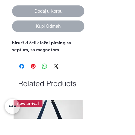
Dodaj u Korpu
Kupi Odmah
hirurški čelik lažni pirsing sa
septum, sa magnetom
Related Products
new arrival
new arrival