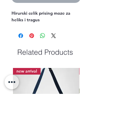
Hirurski celik prising moze za
heliks i tragus
Related Products
new arrival
new arrival