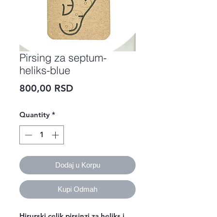
Pirsing za septum-
heliks-blue
Price
800,00 RSD
Quantity
*
Dodaj u Korpu
Kupi Odmah
Hirurski celik pirsinzi za heliks i