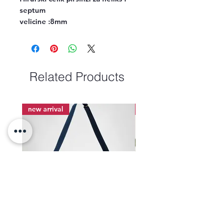
septum
velicine :8mm
Related Products
new arrival
new arrival