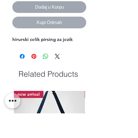
Dodaj u Korpu
Kupi Odmah
hirurski celik pirsing za jezik
Related Products
new arrival
new arrival