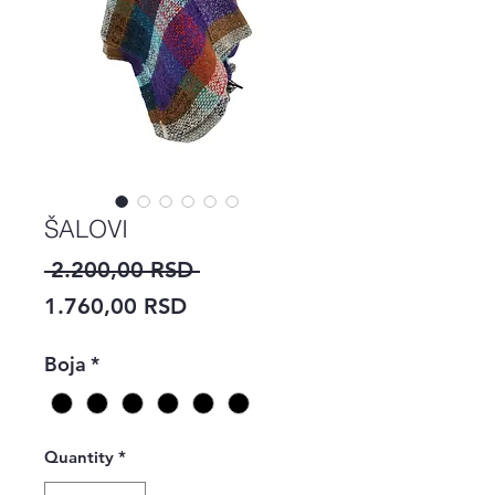
ŠALOVI
Regular
 2.200,00 RSD 
Sale
Price
1.760,00 RSD
Price
Boja
*
Quantity
*