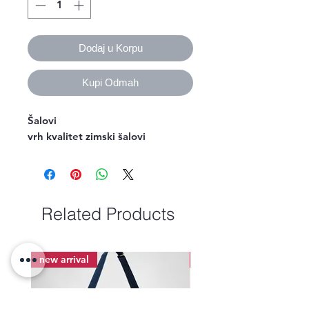
Dodaj u Korpu
Kupi Odmah
Šalovi
vrh kvalitet zimski šalovi
Related Products
new arrival
new arrival