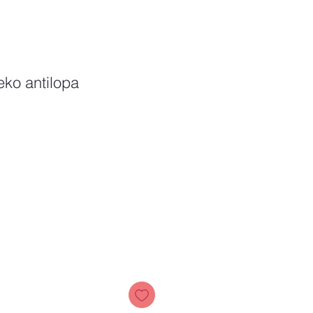
eko antilopa
Price