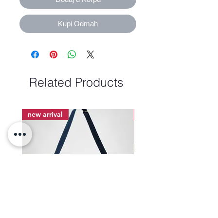
Kupi Odmah
Related Products
new arrival
new arrival