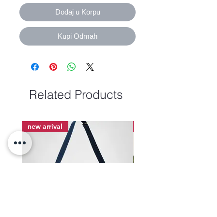
Dodaj u Korpu
Kupi Odmah
Related Products
new arrival
new arrival