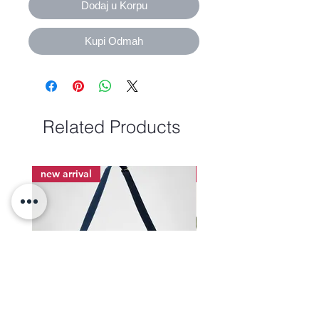
Dodaj u Korpu
Kupi Odmah
Related Products
new arrival
new arrival