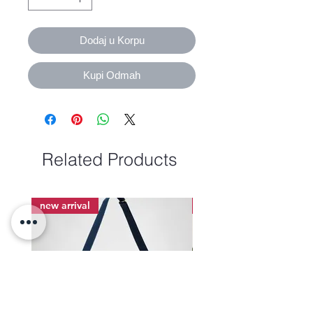
Dodaj u Korpu
Kupi Odmah
Related Products
new arrival
new arrival