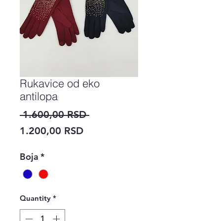
Rukavice od eko
antilopa
Regular
 1.600,00 RSD 
Sale
Price
1.200,00 RSD
Price
Boja
*
Quantity
*