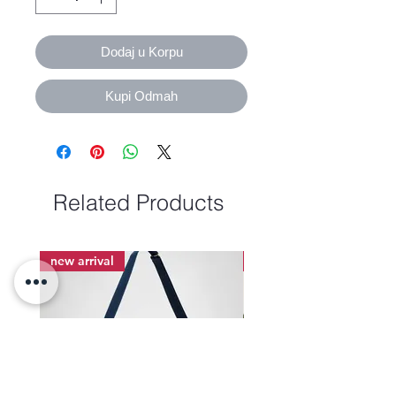
Dodaj u Korpu
Kupi Odmah
Related Products
new arrival
new arrival