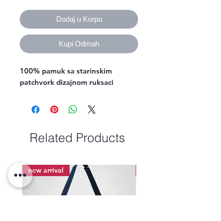
Dodaj u Korpu
Kupi Odmah
100% pamuk sa starinskim
patchvork dizajnom ruksaci
Related Products
new arrival
new arrival