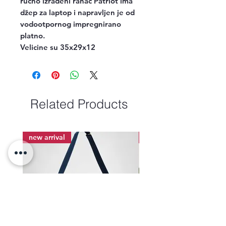
ručno izrađeni ranac Patriot ima
džep za laptop i napravljen je od
vodootpornog impregnirano
platno.
Velicine su 35x29x12
Related Products
new arrival
new arrival