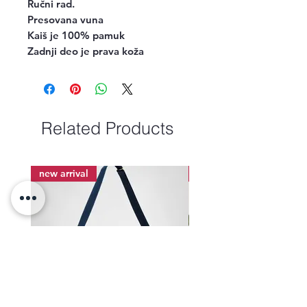
Ručni rad.

Presovana vuna

Kaiš je 100% pamuk

Zadnji deo je prava koža
Related Products
new arrival
new arrival