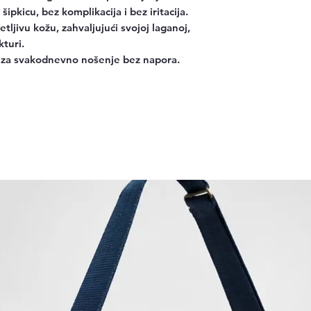
ipkicu, bez komplikacija i bez iritacija.
etljivu kožu, zahvaljujući svojoj laganoj,
kturi.
 za svakodnevno nošenje bez napora.