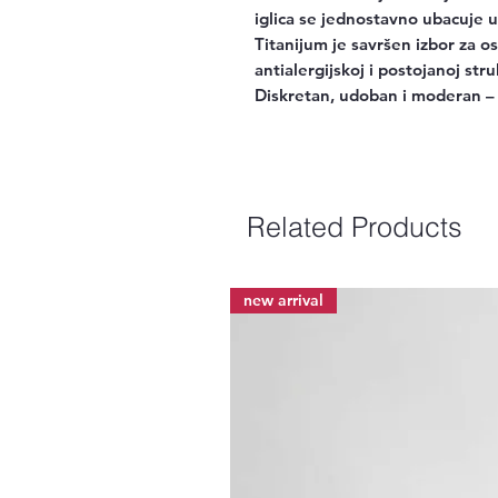
iglica se jednostavno ubacuje u š
Titanijum je savršen izbor za os
antialergijskoj i postojanoj stru
Diskretan, udoban i moderan –
Related Products
new arrival