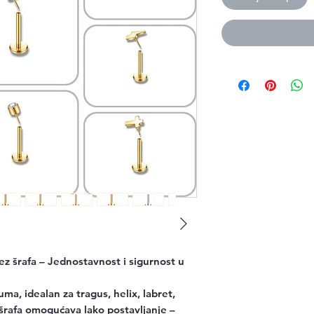
bez šrafa – Jednostavnost i sigurnost u
ma, idealan za tragus, helix, labret,
 šrafa omogućava lako postavljanje –