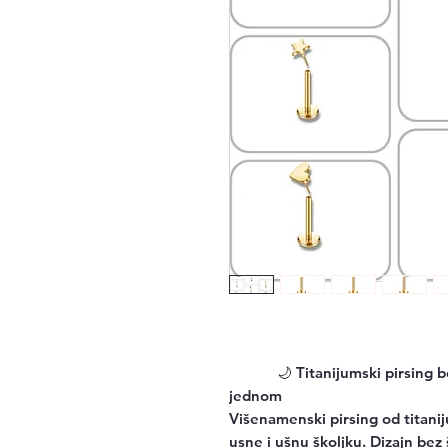
🌙
Titanijumski pirsing 
jednom
Višenamenski pirsing od titaniju
usne i ušnu školjku. Dizajn bez