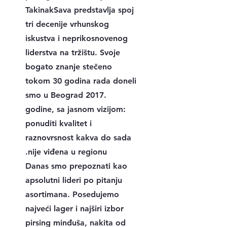
TakinakSava predstavlja spoj
tri decenije vrhunskog
iskustva i neprikosnovenog
liderstva na tržištu. Svoje
bogato znanje stečeno
tokom 30 godina rada doneli
smo u Beograd 2017.
godine, sa jasnom vizijom:
ponuditi kvalitet i
raznovrsnost kakva do sada
nije viđena u regionu.
Danas smo prepoznati kao
apsolutni lideri po pitanju
asortimana. Posedujemo
najveći lager i najširi izbor
pirsing minđuša, nakita od