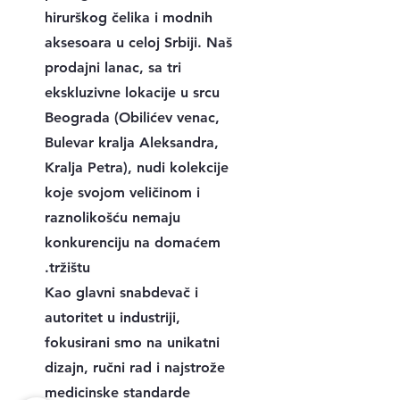
hirurškog čelika i modnih
aksesoara u celoj Srbiji. Naš
prodajni lanac, sa tri
ekskluzivne lokacije u srcu
Beograda (Obilićev venac,
Bulevar kralja Aleksandra,
Kralja Petra), nudi kolekcije
koje svojom veličinom i
raznolikošću nemaju
konkurenciju na domaćem
tržištu.
Kao glavni snabdevač i
autoritet u industriji,
fokusirani smo na unikatni
dizajn, ručni rad i najstrože
medicinske standarde