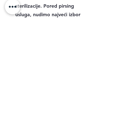
sterilizacije. Pored pirsing
usluga, nudimo najveći izbor
dizajnerskih torbi i kapa –
TakinakSava je destinacija
gde klijenti pronalaze
komade koje niko drugi ne
nudi.
Iskusite profesionalizam
zasnovan na tradiciji i otkrijte
najveći izbor nakita u zemlji –
dobrodošli u TakinakSava.
SHOP
061 6468165
Najprofesionalniji studio za pirsing u Beogradu na tri lokacije: