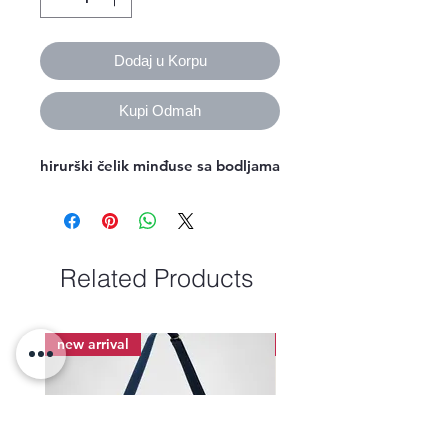
Dodaj u Korpu
Kupi Odmah
hirurški čelik minđuse sa bodljama
Related Products
new arrival
new arrival