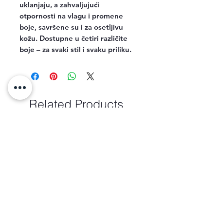
uklanjaju, a zahvaljujući
otpornosti na vlagu i promene
boje, savršene su i za osetljivu
kožu. Dostupne u četiri različite
boje – za svaki stil i svaku priliku.
Related Products
new arrival
new arrival