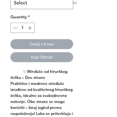
Quantity
*
Dodaj u Korpu
Kupi Odmah
✨
Minđuše od hirurškog
čelika – Dve strane
Praktične i moderne minđuše
izrađene od kvalitetnog hirurškog
čelika, idealne za svakodnevno
nošenje. Obe strane se mogu
koristiti – biraj izgled prema
raspoloženju! Lako se pričvršćuju i