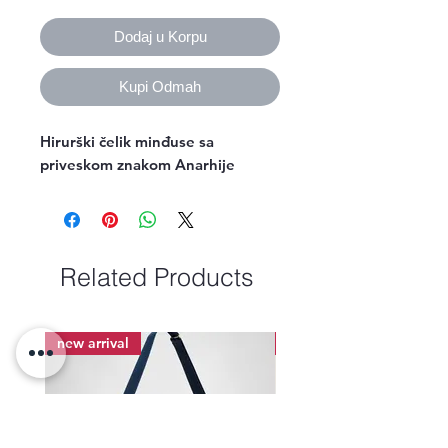
Dodaj u Korpu
Kupi Odmah
Hirurški čelik minđuse sa
priveskom znakom Anarhije
Related Products
new arrival
new arrival