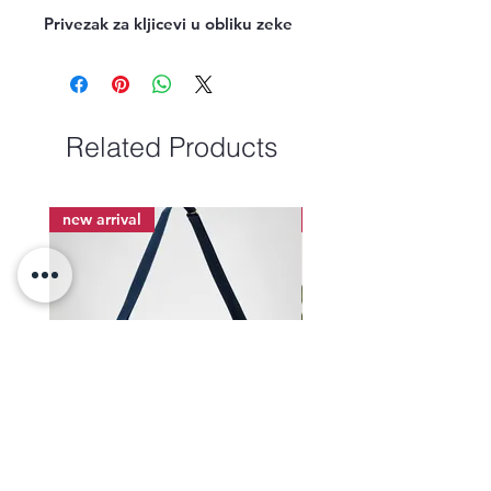
Privezak za kljicevi u obliku zeke
Related Products
new arrival
new arrival
Torba-Monrovia
Torba-Ranac-Benjamin