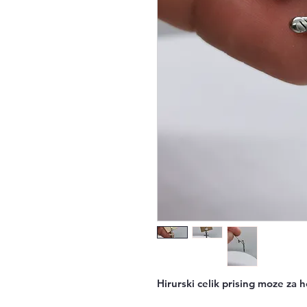
Hirurski celik prising moze za he