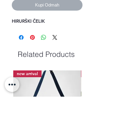
Kupi Odmah
HIRURŠKI ČELIK
Related Products
new arrival
new arrival