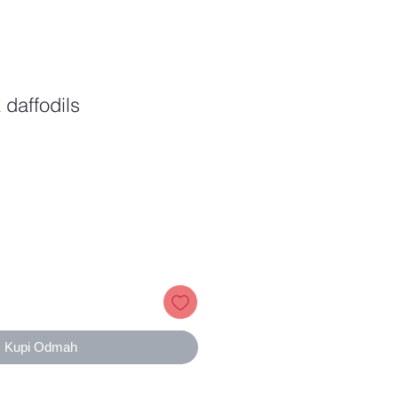
 daffodils
Price
Kupi Odmah