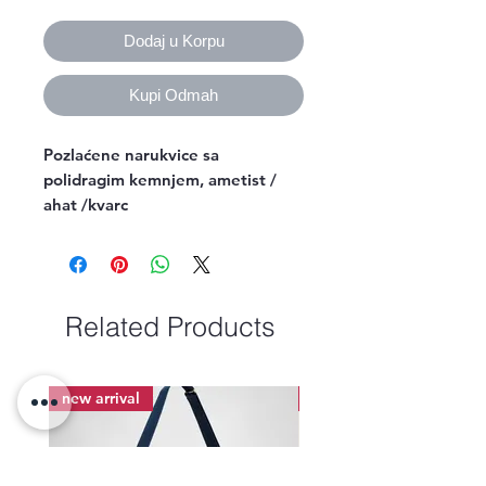
Dodaj u Korpu
Kupi Odmah
Pozlaćene narukvice sa 
polidragim kemnjem, ametist / 
ahat /kvarc
Related Products
new arrival
new arrival