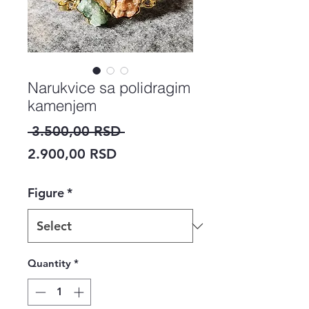
Narukvice sa polidragim
kamenjem
Regular
 3.500,00 RSD 
Sale
Price
2.900,00 RSD
Price
Figure
*
Quantity
*