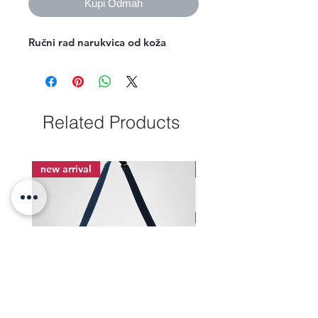
Kupi Odmah
Ručni rad narukvica od koža 
Related Products
new arrival
new arrival