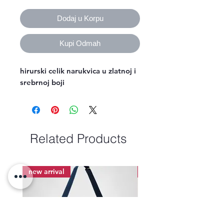
Dodaj u Korpu
Kupi Odmah
hirurski celik narukvica u zlatnoj i
srebrnoj boji
Related Products
new arrival
new arrival