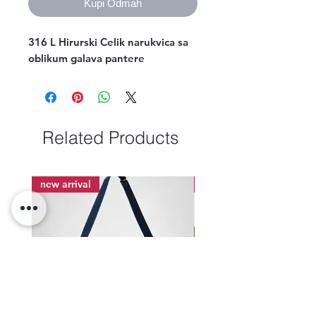
Kupi Odmah
316 L Hirurski Celik narukvica sa
oblikum galava pantere
Related Products
new arrival
new arrival