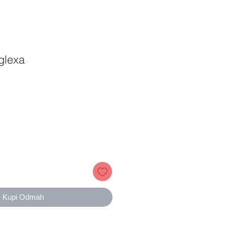
glexa
Price
Kupi Odmah