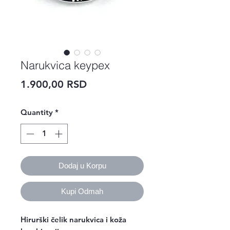
Narukvica keypex
Price
1.900,00 RSD
Quantity
*
Dodaj u Korpu
Kupi Odmah
Hirurški čelik narukvica i koža 