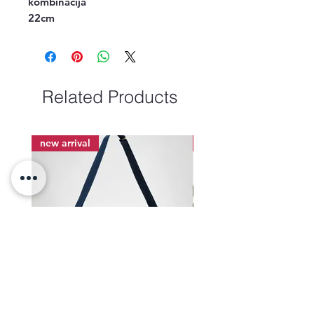
kombinacija

22cm
Related Products
new arrival
new arrival