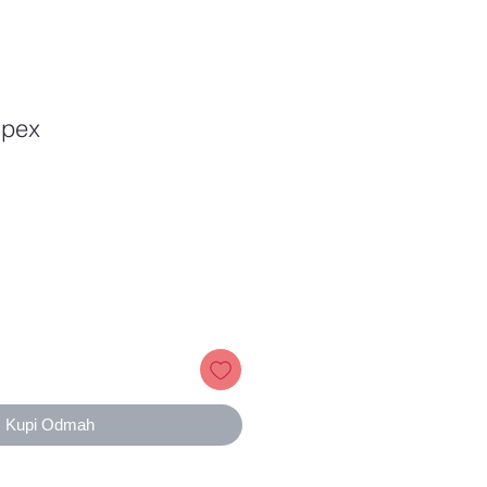
ipex
Price
Kupi Odmah