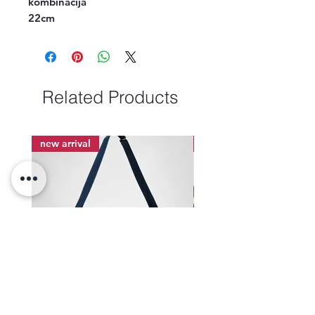
kombinacija

22cm
Related Products
new arrival
new arrival