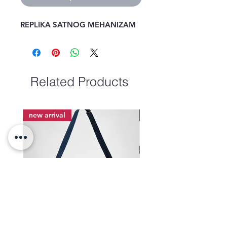
REPLIKA SATNOG MEHANIZAM
Related Products
new arrival
new arrival