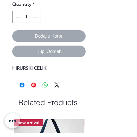
Quantity
*
Dodaj u Korpu
Kupi Odmah
HIRURSKI CELIK
Related Products
new arrival
new arrival