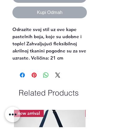
Kupi Odmah
Odrazite svoj stil uz ove kape
pastelnih boja, koje su udobne i
tople! Zahvaljujući fleksibilnoj
akrilnoj tkanini pogodne su za sve
uzraste. Veličina: 21 cm
Related Products
new arrival
new arrival