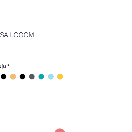
 SA LOGOM
Price
oju
*