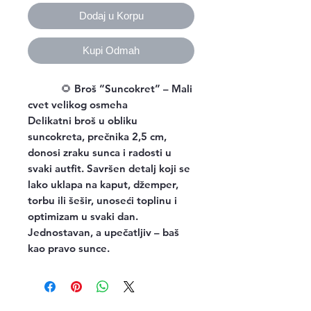
Dodaj u Korpu
Kupi Odmah
🌻
Broš “Suncokret” – Mali
cvet velikog osmeha
Delikatni broš u obliku
suncokreta, prečnika 2,5 cm,
donosi zraku sunca i radosti u
svaki autfit. Savršen detalj koji se
lako uklapa na kaput, džemper,
torbu ili šešir, unoseći toplinu i
optimizam u svaki dan.
Jednostavan, a upečatljiv – baš
kao pravo sunce.