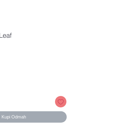
Leaf
Price
Kupi Odmah