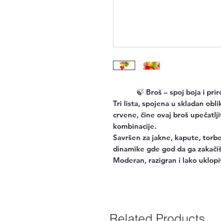
🍃
Broš – spoj boja i pri
Tri lista, spojena u skladan obli
crvene, čine ovaj broš upečatl
kombinacije.
Savršen za jakne, kapute, torbe 
dinamike gde god da ga zakačiš
Moderan, razigran i lako uklopi
Related Products