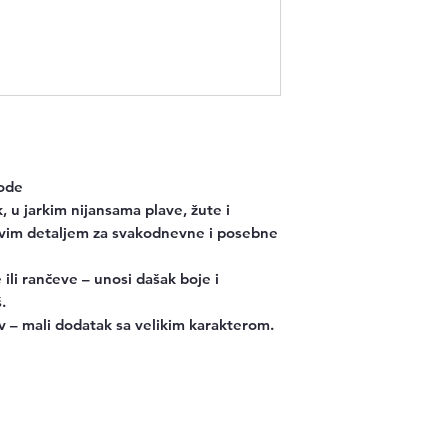
rode
k, u jarkim nijansama plave, žute i
jivim detaljem za svakodnevne i posebne
ili rančeve – unosi dašak boje i
.
v – mali dodatak sa velikim karakterom.