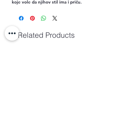
koje vole da njihov stil ima i priču.
Related Products
new arrival
new arrival
Torba-Monrovia
Torba-Ranac-Benjamin