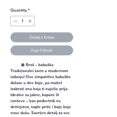
Quantity
*
Dodaj u Korpu
Kupi Odmah
🎀 Broš – babuška
Tradicionalni šarm u modernom
izdanju! Ove simpatične babuške
dolaze u dve boje, pa možeš
izabrati onu koja ti najviše prija.
Idealne za jakne, kapute ili
rančeve – kao podsetnik na
detinjstvo, tople priče i boje koje
nose dušu. Savršen detalj za sve