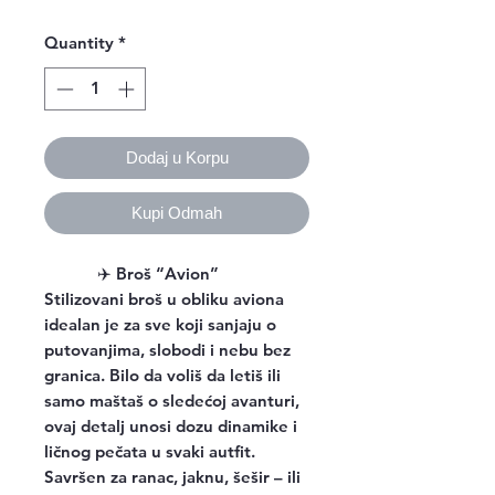
Quantity
*
Dodaj u Korpu
Kupi Odmah
✈️
Broš “Avion”
Stilizovani broš u obliku aviona
idealan je za sve koji sanjaju o
putovanjima, slobodi i nebu bez
granica. Bilo da voliš da letiš ili
samo maštaš o sledećoj avanturi,
ovaj detalj unosi dozu dinamike i
ličnog pečata u svaki autfit.
Savršen za ranac, jaknu, šešir – ili