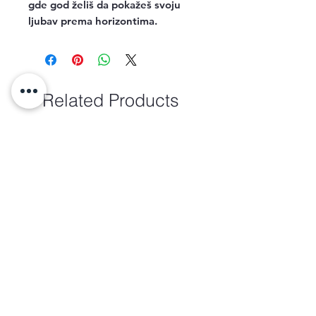
gde god želiš da pokažeš svoju
ljubav prema horizontima.
Related Products
new arrival
new arrival