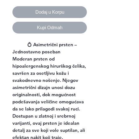
Dodaj u Korpu
Kupi Odmah
💍
Asimetrični prsten –
Jednostavno poseban
Moderan prsten od
hipoalergenskog hirurškog čelika,
savršen za osetljivu kožu i
svakodnevno nošenje. Njegov
asimetrični dizajn unosi dozu
originalnosti, dok mogućnost
podešavanja veličine omogućava
da se lako prilagodi svakoj ruci.
Dostupan u zlatnoj i srebrnoj
varijanti, ovaj prsten je idealan
detalj za sve koji vole suptilan, ali
efektan nakit koji traje.