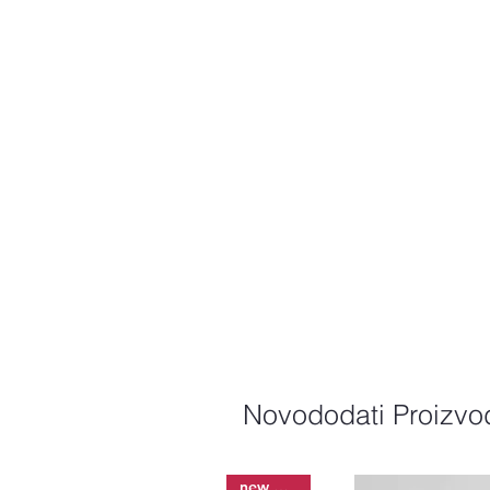
Novododati Proizvo
new arrival