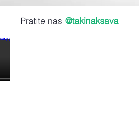
Quick View
Pratite nas
@takinaksava