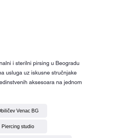
rsing
nalni i sterilni pirsing u Beogradu
a usluga uz iskusne stručnjake
jedinstvenih aksesoara na jednom
biličev Venac BG
Piercing studio