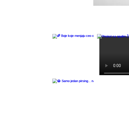
Torba-
Monrovia