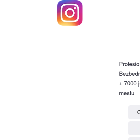
aj u dm
Termin za pi
Profesio
Bezbedn
+ 7000 
mestu
O