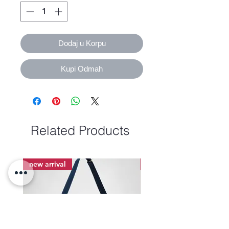
Dodaj u Korpu
Kupi Odmah
Related Products
new arrival
new arrival