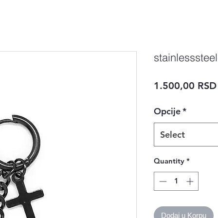
stainlesssteel
1.500,00 RSD
Opcije
*
Select
Quantity
*
Dodaj u Korpu