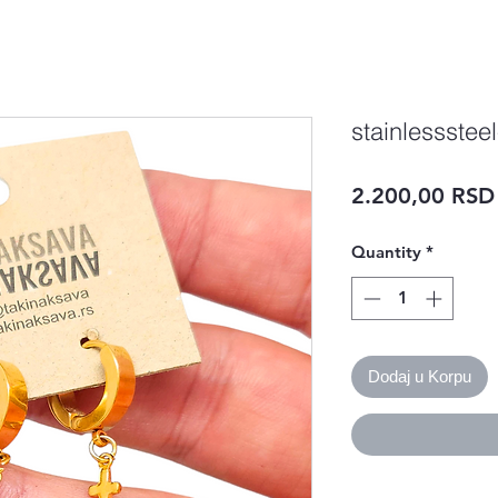
stainlessstee
2.200,00 RSD
Quantity
*
Dodaj u Korpu