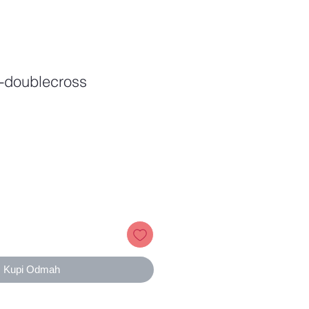
l-doublecross
Price
Kupi Odmah