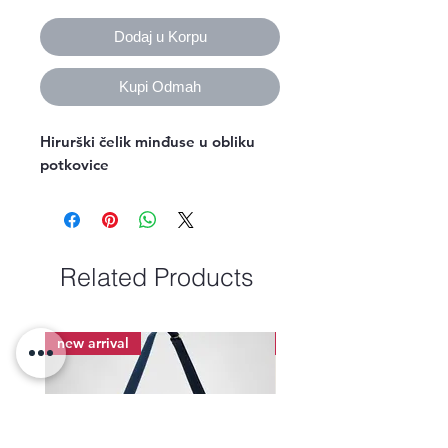
Dodaj u Korpu
Kupi Odmah
Hirurški čelik minđuse u obliku
potkovice
Related Products
new arrival
new arrival