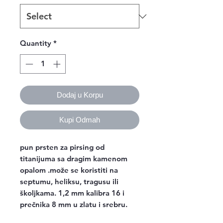
Quantity
*
Dodaj u Korpu
Kupi Odmah
pun prsten za pirsing od
titanijuma sa dragim kamenom
opalom .može se koristiti na
septumu, heliksu, tragusu ili
školjkama. 1,2 mm kalibra 16 i
prečnika 8 mm u zlatu i srebru.