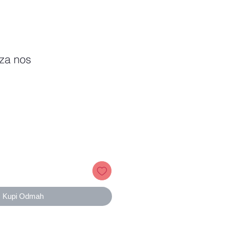
 za nos
ice
Kupi Odmah