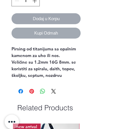
Dodaj u Korpu
Kupi Odmah
Pirsing od titanijuma sa opalnim
kamenom za uho ili nos.
Veličine su 1.2mm 16G 8mm. se
koristiti za spiralu, daith, topov,
školjku, septum, nozdrvu
Related Products
new arrival
new arrival