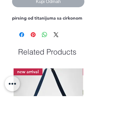
Kupi Odmah
pirsing od titanijuma sa cirkonom
Related Products
new arrival
new arrival