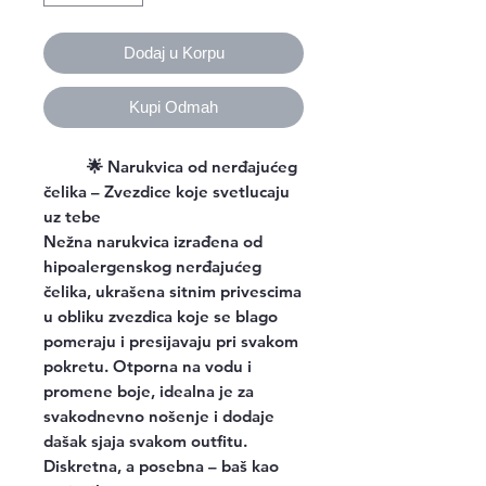
Dodaj u Korpu
Kupi Odmah
🌟 Narukvica od nerđajućeg
čelika – Zvezdice koje svetlucaju
uz tebe
Nežna narukvica izrađena od
hipoalergenskog nerđajućeg
čelika, ukrašena sitnim privescima
u obliku zvezdica koje se blago
pomeraju i presijavaju pri svakom
pokretu. Otporna na vodu i
promene boje, idealna je za
svakodnevno nošenje i dodaje
dašak sjaja svakom outfitu.
Diskretna, a posebna – baš kao