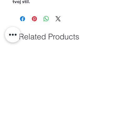
tvoj stil.
Related Products
new arrival
new arrival
Torba-Monrovia
Torba-Ranac-Benjamin